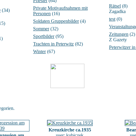
Priester
(64)
Rätsel
(8)
Private Motivaufnahmen mit
e
(34)
Zagadka
Personen
(16)
test
(0)
Soldaten Gruppenbilder
(4)
15)
Veranstaltung
Sommer
(32)
Zeitungen
(2)
Sportbilder
(95)
1)
Z Gazety
Trachten in Peterwitz
(82)
Peterwitzer i
Winter
(67)
gorien.
Kreuzkirche ca.1935
Bear
ozession am
user:
kubiczek
us