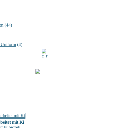
en
(44)
n Uniform
(4)
beitet mit Ki
er:
kubiczek