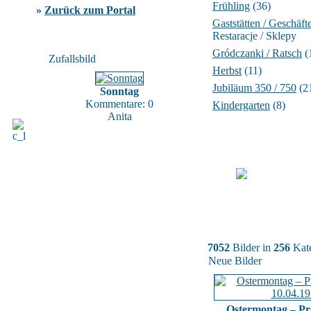
Frühling
(36)
»
Zurück zum Portal
Gaststätten / Geschäft
Restaracje / Sklepy
Gródczanki / Ratsch
(
Zufallsbild
Herbst
(11)
Jubiläum 350 / 750
(2
Sonntag
Kommentare: 0
Kindergarten
(8)
Anita
7052
Bilder in
256
Kate
Neue Bilder
Ostermontag – Pr