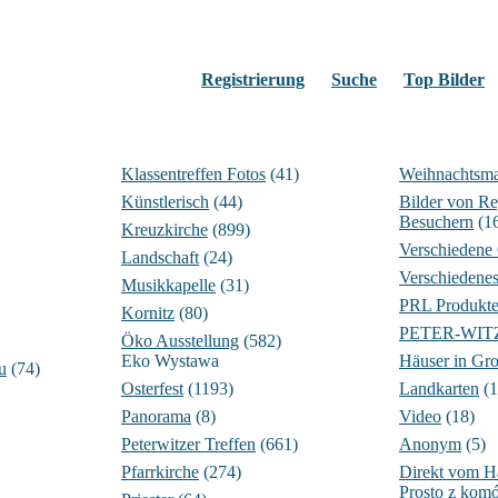
Registrierung
Suche
Top Bilder
Klassentreffen Fotos
(41)
Weihnachtsma
Künstlerisch
(44)
Bilder von Re
Besuchern
(1
Kreuzkirche
(899)
Verschiedene
Landschaft
(24)
Verschiedene
Musikkapelle
(31)
PRL Produkt
Kornitz
(80)
PETER-WITZIG
Öko Ausstellung
(582)
Eko Wystawa
Häuser in Gro
u
(74)
Osterfest
(1193)
Landkarten
(1
Panorama
(8)
Video
(18)
Peterwitzer Treffen
(661)
Anonym
(5)
Pfarrkirche
(274)
Direkt vom 
Prosto z komó