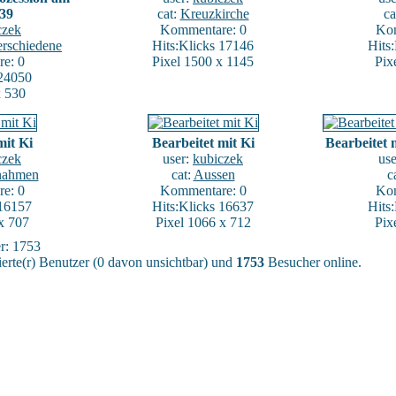
939
cat:
Kreuzkirche
ca
czek
Kommentare: 0
Kom
erschiedene
Hits:Klicks 17146
Hits
e: 0
Pixel 1500 x 1145
Pix
 24050
x 530
mit Ki
Bearbeitet mit Ki
Bearbeitet
czek
user:
kubiczek
us
nahmen
cat:
Aussen
c
e: 0
Kommentare: 0
Kom
 16157
Hits:Klicks 16637
Hits
x 707
Pixel 1066 x 712
Pix
er: 1753
ierte(r) Benutzer (0 davon unsichtbar) und
1753
Besucher online.