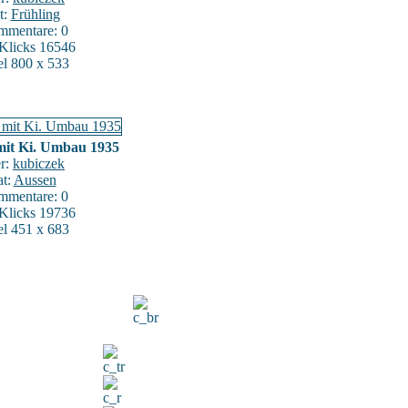
t:
Frühling
mentare: 0
:Klicks 16546
el 800 x 533
 mit Ki. Umbau 1935
er:
kubiczek
at:
Aussen
mentare: 0
:Klicks 19736
el 451 x 683