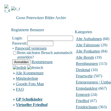
Gross Peterwitzer Bilder Archiv
Registrierte Benutzer
Kategorien
Login:
Alte Aufnahmen
(68)
Passwort:
Alte Fahrzeuge
(29)
»
Password vergessen
Alte Postkarten
(84)
Beim nächsten Besuch automatisch
anmelden?
Alte Berufe
(19)
Registrierung
Beerdigungen
(113)
Denkmal
(10)
»
Alle Kommentare
Feuerwehr
(507)
»
Mitgliederliste
Erneuerungen / Umba
»
Google Foto Map
Erntedankfest
(667)
»
FAQ
Erntezeit
(24)
»
GP Schulkinder
Friedhof
(67)
»
Virtueller Friedhof
Fronleichnam
(363)