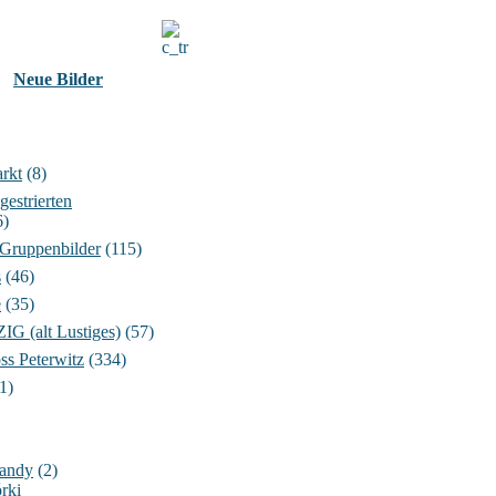
Neue Bilder
rkt
(8)
gestrierten
6)
 Gruppenbilder
(115)
s
(46)
e
(35)
 (alt Lustiges)
(57)
ss Peterwitz
(334)
1)
Handy
(2)
rki