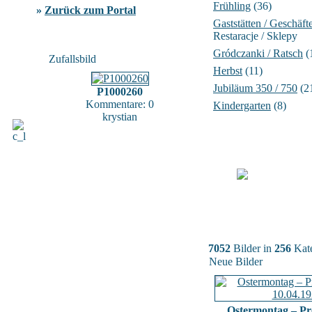
Frühling
(36)
»
Zurück zum Portal
Gaststätten / Geschäft
Restaracje / Sklepy
Gródczanki / Ratsch
(
Zufallsbild
Herbst
(11)
Jubiläum 350 / 750
(2
P1000260
Kommentare: 0
Kindergarten
(8)
krystian
7052
Bilder in
256
Kate
Neue Bilder
Ostermontag – Pr