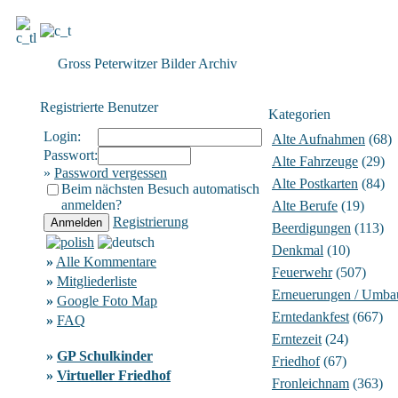
Gross Peterwitzer Bilder Archiv
Registrierte Benutzer
Kategorien
Login:
Alte Aufnahmen
(68)
Passwort:
Alte Fahrzeuge
(29)
»
Password vergessen
Alte Postkarten
(84)
Beim nächsten Besuch automatisch
anmelden?
Alte Berufe
(19)
Registrierung
Beerdigungen
(113)
Denkmal
(10)
»
Alle Kommentare
Feuerwehr
(507)
»
Mitgliederliste
Erneuerungen / Umba
»
Google Foto Map
Erntedankfest
(667)
»
FAQ
Erntezeit
(24)
»
GP Schulkinder
Friedhof
(67)
»
Virtueller Friedhof
Fronleichnam
(363)