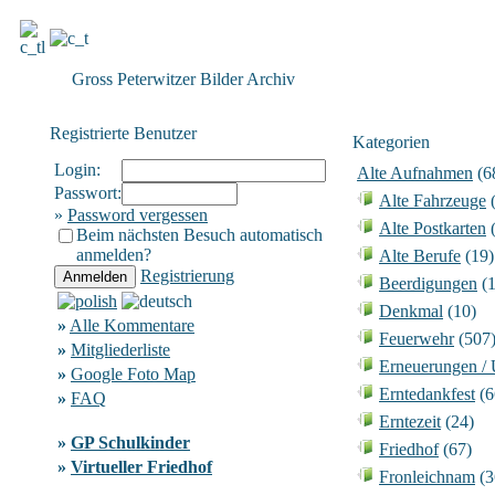
Gross Peterwitzer Bilder Archiv
Registrierte Benutzer
Kategorien
Login:
Alte Aufnahmen
(6
Passwort:
Alte Fahrzeuge
(
»
Password vergessen
Alte Postkarten
(
Beim nächsten Besuch automatisch
anmelden?
Alte Berufe
(19)
Registrierung
Beerdigungen
(1
Denkmal
(10)
»
Alle Kommentare
Feuerwehr
(507
»
Mitgliederliste
Erneuerungen /
»
Google Foto Map
Erntedankfest
(6
»
FAQ
Erntezeit
(24)
»
GP Schulkinder
Friedhof
(67)
»
Virtueller Friedhof
Fronleichnam
(3