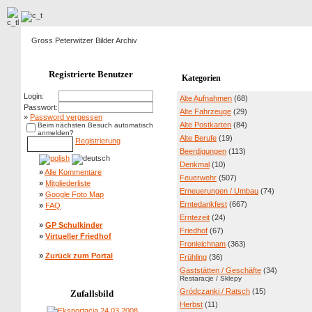
Gross Peterwitzer Bilder Archiv
Registrierte Benutzer
Kategorien
Login:
Alte Aufnahmen
(68)
Passwort:
Alte Fahrzeuge
(29)
»
Password vergessen
Alte Postkarten
(84)
Beim nächsten Besuch automatisch
anmelden?
Alte Berufe
(19)
Registrierung
Beerdigungen
(113)
Denkmal
(10)
»
Alle Kommentare
Feuerwehr
(507)
»
Mitgliederliste
Erneuerungen / Umbau
(74)
»
Google Foto Map
Erntedankfest
(667)
»
FAQ
Erntezeit
(24)
»
GP Schulkinder
Friedhof
(67)
»
Virtueller Friedhof
Fronleichnam
(363)
»
Zurück zum Portal
Frühling
(36)
Gaststätten / Geschäfte
(34)
Restaracje / Sklepy
Gródczanki / Ratsch
(15)
Zufallsbild
Herbst
(11)