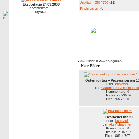
Jubiläum 350 / 750
(21)
Eksportacja 24.03.2008
Kommentare: 0
Kindergarten
(8)
krystian
7052
Bilder in
256
Kategorien.
Neue Bilder
Ostermontag – Prozession am 10
user:
kubiczek
cat:
Osterreiten Verschieden
Kommentare: 0
Hits:Klicks 23579
Pixel 768 x 530
Bearbeitet mit Ki
user:
kubiczek
cat:
Alte Aufnahmen
Kommentare: 0
Hits:Klicks 15719
Pixel 1061 x 707