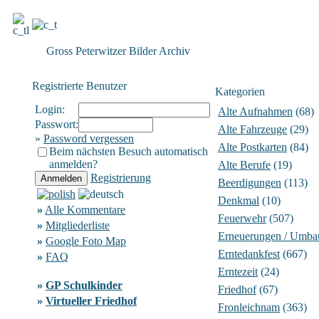
Gross Peterwitzer Bilder Archiv
Registrierte Benutzer
Kategorien
Login:
Alte Aufnahmen
(68)
Passwort:
Alte Fahrzeuge
(29)
»
Password vergessen
Alte Postkarten
(84)
Beim nächsten Besuch automatisch
anmelden?
Alte Berufe
(19)
Registrierung
Beerdigungen
(113)
Denkmal
(10)
»
Alle Kommentare
Feuerwehr
(507)
»
Mitgliederliste
Erneuerungen / Umba
»
Google Foto Map
Erntedankfest
(667)
»
FAQ
Erntezeit
(24)
»
GP Schulkinder
Friedhof
(67)
»
Virtueller Friedhof
Fronleichnam
(363)