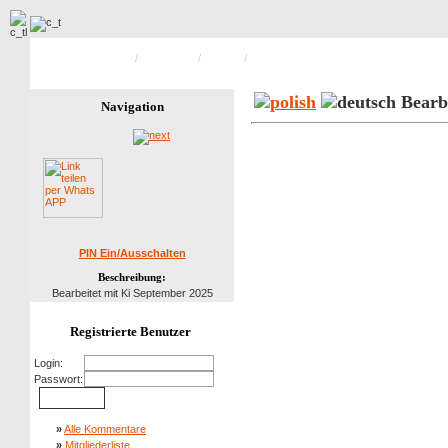
Hauptseite Galerie
/
Pfarrkirche
/
Aussen
/
Bild 1 von 70
Bearbe
Navigation
PIN Ein/Ausschalten
Beschreibung:
Bearbeitet mit Ki September 2025
Registrierte Benutzer
Login:
Passwort:
»
Alle Kommentare
»
Mitgliederliste