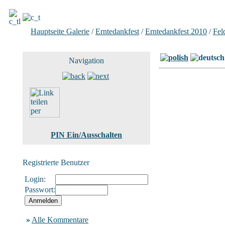
Hauptseite Galerie
/
Erntedankfest
/
Erntedankfest 2010
/
Fel
15 von 24
Navigation
PIN Ein/Ausschalten
Registrierte Benutzer
Login:
Passwort:
»
Alle Kommentare