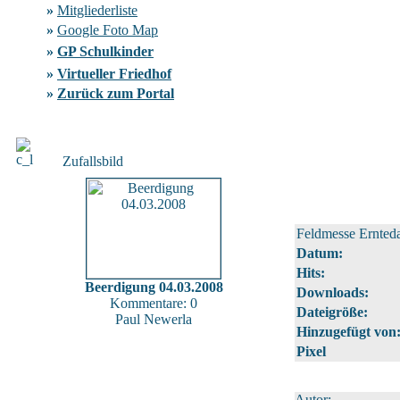
»
Mitgliederliste
»
Google Foto Map
»
GP Schulkinder
»
Virtueller Friedhof
»
Zurück zum Portal
Zufallsbild
Feldmesse Ernted
Datum:
Hits:
Beerdigung 04.03.2008
Downloads:
Kommentare: 0
Dateigröße:
Paul Newerla
Hinzugefügt von
Pixel
Autor: