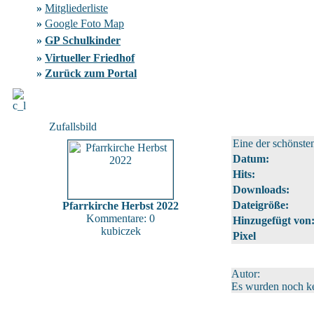
»
Mitgliederliste
»
Google Foto Map
»
GP Schulkinder
»
Virtueller Friedhof
»
Zurück zum Portal
Zufallsbild
Eine der schönste
Datum:
Hits:
Downloads:
Dateigröße:
Pfarrkirche Herbst 2022
Kommentare: 0
Hinzugefügt von
kubiczek
Pixel
Autor:
Es wurden noch k