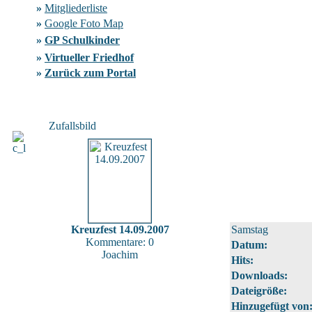
»
Mitgliederliste
»
Google Foto Map
»
GP Schulkinder
»
Virtueller Friedhof
»
Zurück zum Portal
Zufallsbild
Kreuzfest 14.09.2007
Samstag
Kommentare: 0
Datum:
Joachim
Hits:
Downloads:
Dateigröße:
Hinzugefügt von