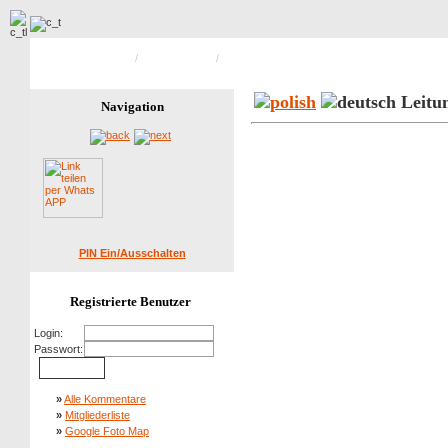
Hauptseite Galerie
/
Verschiedenes
/
Bild 30 von 46
Leitu
Navigation
PIN Ein/Ausschalten
Registrierte Benutzer
Login:
Passwort:
»
Alle Kommentare
»
Mitgliederliste
»
Google Foto Map