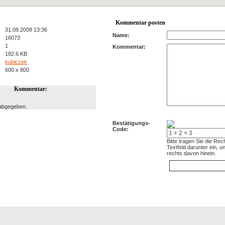
Kommentar posten
31.08.2008 13:36
Name:
16073
1
Kommentar:
182.6 KB
kubiczek
600 x 800
Kommentar:
abgegeben.
Bestätigungs-
Code:
Bitte tragen Sie die Re
Textfeld darunter ein, 
rechts davon hinein.