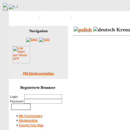
Hauptseite Galerie
/
Gródczanki / Ratsch
/
Bild 5 von 14
Kreu
Navigation
PIN Ein/Ausschalten
Registrierte Benutzer
Login:
Passwort:
»
Alle Kommentare
»
Mitgliederliste
»
Google Foto Map