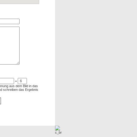
=
chnung aus dem Bild in das
und schreiben das Ergebnis