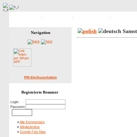
Hauptseite Galerie
/
Peterwitzer Treffen
/
Peterwitzertreffen 2007
/
Bild 110 von 11
Samsta
Navigation
PIN Ein/Ausschalten
Registrierte Benutzer
Login:
Passwort:
»
Alle Kommentare
»
Mitgliederliste
»
Google Foto Map