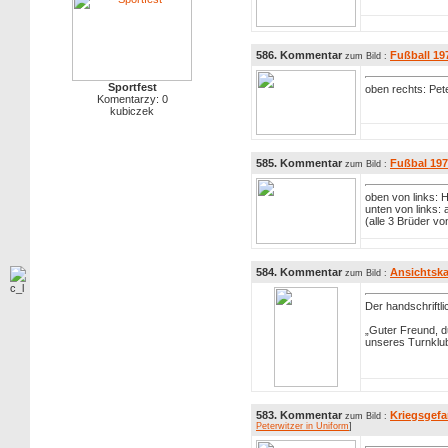
586. Kommentar
Fußball 19
zum Bild :
Sportfest
oben rechts: Pet
Komentarzy: 0
kubiczek
585. Kommentar
Fußbal 197
zum Bild :
oben von links: H
unten von links: a
(alle 3 Brüder v
584. Kommentar
Ansichtska
zum Bild :
Der handschriftl
„Guter Freund, d
unseres Turnklub
583. Kommentar
Kriegsgefa
zum Bild :
Peterwitzer in Uniform
]