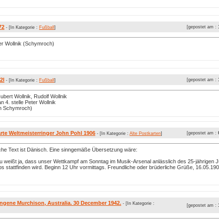
72
[gepostet am :
- [In Kategorie :
Fußball
]
er Wollnik (Schymroch)
2l
[gepostet am :
- [In Kategorie :
Fußball
]
ubert Wollnik, Rudolf Wollnik
n 4. stelle Peter Wollnik
on Schymroch)
rte Weltmeisterringer John Pohl 1906
[gepostet am :
- [In Kategorie :
Alte Postkarten
]
iche Text ist Dänisch. Eine sinngemäße Übersetzung wäre:
u weißt ja, dass unser Wettkampf am Sonntag im Musik-Arsenal anlässlich des 25-jährigen 
s stattfinden wird. Beginn 12 Uhr vormittags. Freundliche oder brüderliche Grüße, 16.05.190
ngene Murchison, Australia. 30 December 1942.
- [In Kategorie :
[gepostet am :