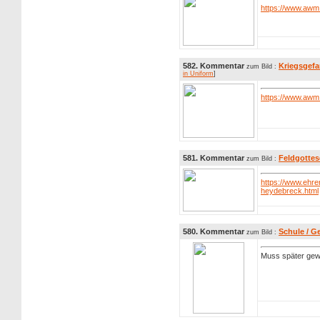
https://www.awm.
582. Kommentar
Kriegsgefa
zum Bild :
in Uniform
]
https://www.awm
581. Kommentar
Feldgottes
zum Bild :
https://www.ehre
heydebreck.html
580. Kommentar
Schule / G
zum Bild :
Muss später gew