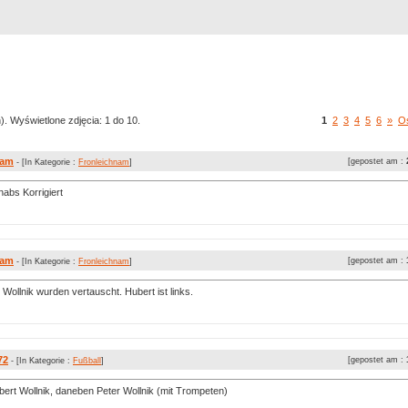
Rejestracja
Szukaj
Najlepsze zdjęcia
). Wyświetlone zdjęcia: 1 do 10.
1
2
3
4
5
6
»
Os
nam
[gepostet am :
- [In Kategorie :
Fronleichnam
]
habs Korrigiert
nam
[gepostet am :
- [In Kategorie :
Fronleichnam
]
Wollnik wurden vertauscht. Hubert ist links.
72
[gepostet am :
- [In Kategorie :
Fußball
]
bert Wollnik, daneben Peter Wollnik (mit Trompeten)