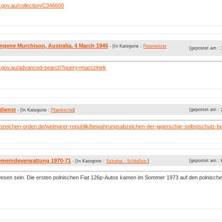
gov.au/collection/C346600
ngene Murchison, Australia. 4 March 1945
- [In Kategorie :
Peterwitzer
[gepostet am :
.gov.au/advanced-search?query=marczinek
dienst
[gepostet am :
- [In Kategorie :
Pfarrkirche
]
nzeichen-orden.de/weimarer-republik/bewahrungsabzeichen-der-jagerschar-selbstschutz-bat
emeindeverwaltung 1970-71
[gepostet am :
- [In Kategorie :
Szkolna - Schloßstr.
]
esen sein. Die ersten polnischen Fiat 126p-Autos kamen im Sommer 1973 auf den polnische