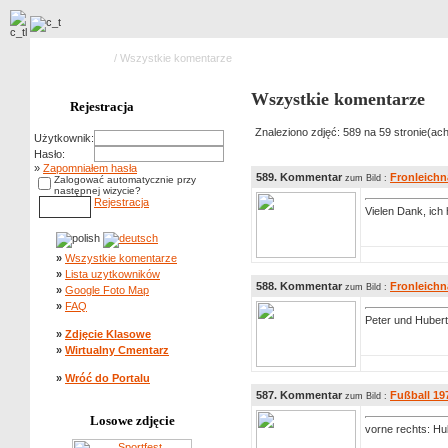
Strona główna
/ Wszystkie komentarze
Wszystkie komentarze
Rejestracja
Znaleziono zdjęć: 589 na 59 stronie(ach
Użytkownik:
Hasło:
»
Zapomniałem hasła
589. Kommentar
Fronleich
zum Bild :
Zalogować automatycznie przy
następnej wizycie?
Rejestracja
Vielen Dank, ich 
»
Wszystkie komentarze
»
Lista uzytkowników
588. Kommentar
Fronleich
zum Bild :
»
Google Foto Map
»
FAQ
Peter und Hubert 
»
Zdjęcie Klasowe
»
Wirtualny Cmentarz
»
Wróć do Portalu
587. Kommentar
Fußball 19
zum Bild :
Losowe zdjęcie
vorne rechts: Hu