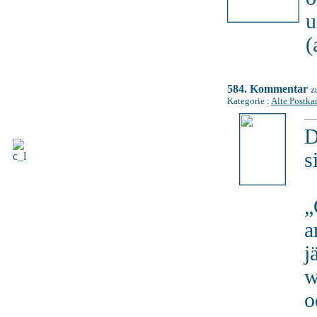
u
(
584. Kommentar
z
Kategorie :
Alte Postka
D
s
„
a
j
w
o