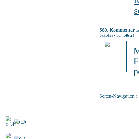
r
s
580. Kommentar
z
Szkolna - Schloßstr.
]
M
F
p
Seiten-Navigation :