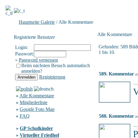
Hauptseite Galerie
/ Alle Kommentare
Alle Kommentare
Registrierte Benutzer
Gefunden: 589 Bild(e
Login:
1 bis 10.
Passwort:
»
Password vergessen
Beim nächsten Besuch automatisch
anmelden?
589. Kommentar
z
Registrierung
V
»
Alle Kommentare
»
Mitgliederliste
»
Google Foto Map
»
FAQ
588. Kommentar
z
»
GP Schulkinder
P
»
Virtueller Friedhof