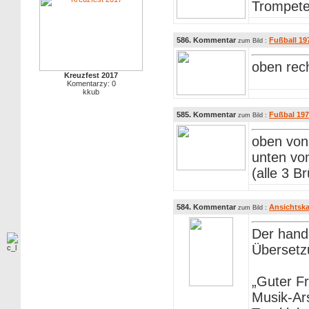
Trompete
586. Kommentar
Fußball 19
zum Bild :
oben rec
Kreuzfest 2017
Komentarzy: 0
kkub
585. Kommentar
Fußbal 197
zum Bild :
oben von 
unten von
(alle 3 
584. Kommentar
Ansichtska
zum Bild :
Der hands
Übersetz
„Guter F
Musik-Ars