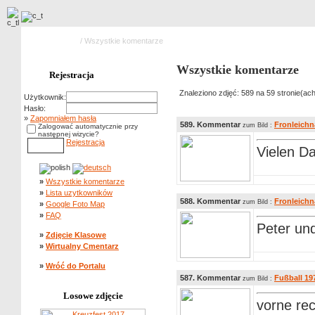
Strona główna
/ Wszystkie komentarze
Wszystkie komentarze
Rejestracja
Znaleziono zdjęć: 589 na 59 stronie(ach
Użytkownik:
Hasło:
»
Zapomniałem hasła
589. Kommentar
Fronleich
zum Bild :
Zalogować automatycznie przy
następnej wizycie?
Rejestracja
Vielen Da
»
Wszystkie komentarze
»
Lista uzytkowników
588. Kommentar
Fronleich
zum Bild :
»
Google Foto Map
»
FAQ
Peter und
»
Zdjęcie Klasowe
»
Wirtualny Cmentarz
»
Wróć do Portalu
587. Kommentar
Fußball 19
zum Bild :
Losowe zdjęcie
vorne rec