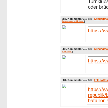
Turnklubs
oder brüd
583. Kommentar
Kriegsgefa
zum Bild :
Peterwitzer in Uniform
]
https://
582. Kommentar
Kriegsgefa
zum Bild :
in Uniform
]
https://
581. Kommentar
Feldgottes
zum Bild :
https://
republik
bataillon