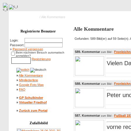
Hauptseite Galerie
/ Alle Kommentare
Alle Kommentare
Registrierte Benutzer
Gefunden: 589 Bild(er) auf 59 Seite(n). A
Login:
Passwort:
»
Password vergessen
589. Kommentar
Fronleich
zum Bild :
Beim nächsten Besuch automatisch
anmelden?
Registrierung
Vielen Da
»
Alle Kommentare
»
Mitgliederliste
588. Kommentar
Fronleich
zum Bild :
»
Google Foto Map
»
FAQ
Peter und
»
GP Schulkinder
»
Virtueller Friedhof
»
Zurück zum Portal
587. Kommentar
Fußball 19
zum Bild :
Zufallsbild
vorne rec