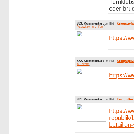
Turnklubs
oder brüd
583. Kommentar
Kriegsgefa
zum Bild :
Peterwitzer in Uniform
]
https://
582. Kommentar
Kriegsgefa
zum Bild :
in Uniform
]
https://
581. Kommentar
Feldgottes
zum Bild :
https://
republik
bataillon