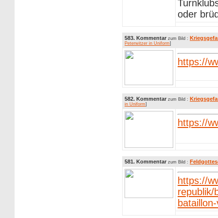
Turnklubs
oder brüd
583. Kommentar
Kriegsgefa
zum Bild :
Peterwitzer in Uniform
]
https://
582. Kommentar
Kriegsgefa
zum Bild :
in Uniform
]
https://
581. Kommentar
Feldgottes
zum Bild :
https://
republik
bataillon