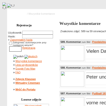
Strona główna
/ Wszystkie komentarze
Wszystkie komentarze
Rejestracja
Znaleziono zdjęć: 589 na 59 stronie(ach
Użytkownik:
Hasło:
»
Zapomniałem hasła
589. Kommentar
Fronleich
zum Bild :
Zalogować automatycznie przy
następnej wizycie?
Rejestracja
Vielen Da
»
Wszystkie komentarze
»
Lista uzytkowników
588. Kommentar
Fronleich
zum Bild :
»
Google Foto Map
»
FAQ
Peter und
»
Zdjęcie Klasowe
»
Wirtualny Cmentarz
»
Wróć do Portalu
587. Kommentar
Fußball 19
zum Bild :
Losowe zdjęcie
vorne rec