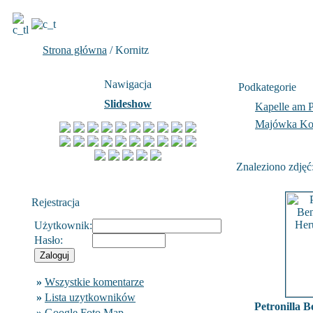
Strona główna
/ Kornitz
Nawigacja
Podkategorie
Slideshow
Kapelle am 
Majówka Ko
Znaleziono zdjęć:
Rejestracja
Użytkownik:
Hasło:
»
Wszystkie komentarze
»
Lista uzytkowników
Petronilla 
»
Google Foto Map