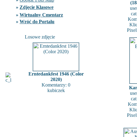
(18
»
Zdjęcie Klasowe
use
cat
»
Wirtualny Cmentarz
Kome
»
Wróć do Portalu
Kli
Pixe
Losowe zdjęcie
Erntedankfest 1946 (Color
2020)
Komentarzy: 0
Kar
kubiczek
use
cat
Kome
Kli
Pixe