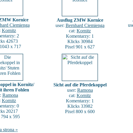
 ZMW Kornice
Ausflug ZMW Kornice
hard Ciemienga
us
user:
Bernhard Ciemienga
:
Kornitz
cat:
Kornitz
ntarzy: 2
Komentarzy: 1
cks 42673
Klicks 30984
 1043 x 717
Pixel 901 x 627
oppel in Kornitz/
Sicht auf die Pferdekoppel
t ihren Fohlen
user:
Ramona
r:
Ramona
cat:
Kornitz
:
Kornitz
Komentarzy: 1
ntarzy: 0
Klicks 33982
cks 20217
Pixel 800 x 600
l 794 x 595
a strona »