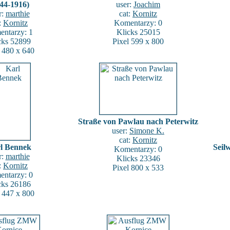
44-1916)
user:
Joachim
r:
marthie
cat:
Kornitz
:
Kornitz
Komentarzy: 0
ntarzy: 1
Klicks 25015
cks 52899
Pixel 599 x 800
l 480 x 640
Straße von Pawlau nach Peterwitz
user:
Simone K.
cat:
Kornitz
l Bennek
Seil
Komentarzy: 0
r:
marthie
Klicks 23346
:
Kornitz
Pixel 800 x 533
ntarzy: 0
cks 26186
l 447 x 800