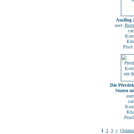
Ausflug
user:
Bern
cat
Kome
Kli
Pixel
Die Pferdek
Stuten mi
use
cat
Kome
Kli
Pixe
1
2
3
»
Ostatni