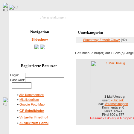
Hauptseite Galerie
/ Veranstaltungen
Navigation
Unterkategorien
Slideshow
Skuterowy Zawrót Głowy
(42)
Gefunden: 2 Bild(er) auf 1 Seite(n). Angez
Registrierte Benutzer
Login:
Passwort:
»
Alle Kommentare
1 Mai Umzug
»
Mitgliederliste
user:
kubiczek
cat:
Veranstaltungen
»
Google Foto Map
Kommentare: 0
»
GP Schulkinder
Klicks 12674
Pixel 800 x 577
»
Virtueller Friedhof
Gesamt:2 Bild(er) in Gruppe: 
»
Zurück zum Portal