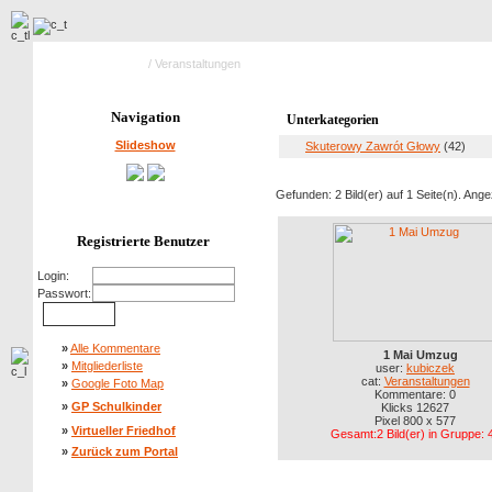
Hauptseite Galerie
/ Veranstaltungen
Navigation
Unterkategorien
Slideshow
Skuterowy Zawrót Głowy
(42)
Gefunden: 2 Bild(er) auf 1 Seite(n). Angez
Registrierte Benutzer
Login:
Passwort:
»
Alle Kommentare
1 Mai Umzug
»
Mitgliederliste
user:
kubiczek
cat:
Veranstaltungen
»
Google Foto Map
Kommentare: 0
»
GP Schulkinder
Klicks 12627
Pixel 800 x 577
»
Virtueller Friedhof
Gesamt:2 Bild(er) in Gruppe: 
»
Zurück zum Portal