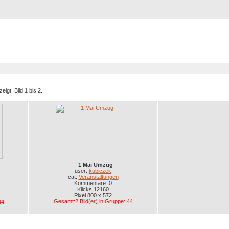
Registrierung
Suche
Top Bilde
eigt: Bild 1 bis 2.
1 Mai Umzug
user:
kubiczek
cat:
Veranstaltungen
Kommentare: 0
Klicks 12160
Pixel 800 x 572
Gesamt:2 Bild(er) in Gruppe: 44
44