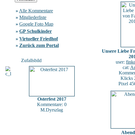
»
Alle Kommentare
»
Mitgliederliste
»
Google Foto Map
»
GP Schulkinder
»
Virtueller Friedhof
»
Zurück zum Portal
Unsere Liebe F
20
Zufallsbild
user:
fink
cat:
Au
Komment
Klicks
Pixel 45
Osterfest 2017
Kommentare: 0
M.Dyrszlag
Abend