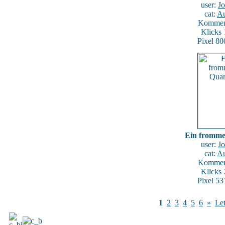
user:
J
cat:
Au
Komment
Klicks
Pixel 80
Ein fromme
user:
J
cat:
Au
Komment
Klicks
Pixel 53
1
2
3
4
5
6
»
Let