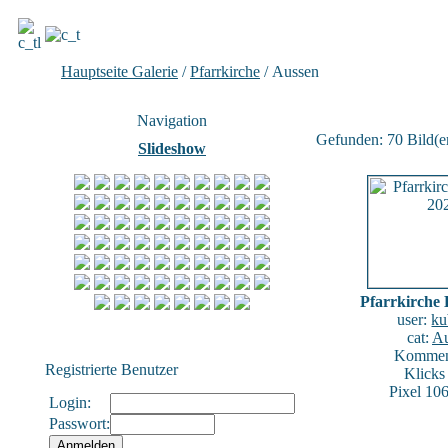
Hauptseite Galerie
/
Pfarrkirche
/ Aussen
Navigation
Gefunden: 70 Bild(er)
Slideshow
Pfarrkirche 
user:
ku
cat:
Au
Komment
Registrierte Benutzer
Klicks
Pixel 10
Login:
Passwort: