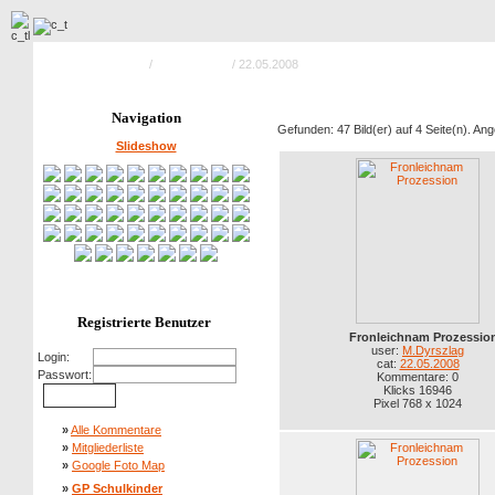
Hauptseite Galerie
/
Fronleichnam
/ 22.05.2008
Navigation
Gefunden: 47 Bild(er) auf 4 Seite(n). Ange
Slideshow
Registrierte Benutzer
Fronleichnam Prozessio
user:
M.Dyrszlag
Login:
cat:
22.05.2008
Passwort:
Kommentare: 0
Klicks 16946
Pixel 768 x 1024
»
Alle Kommentare
»
Mitgliederliste
»
Google Foto Map
»
GP Schulkinder