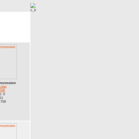
r
Neue Bilder
rozession
zlag
008
: 0
61
 768