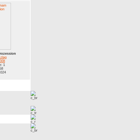
rozession
zlag
008
: 1
58
1024