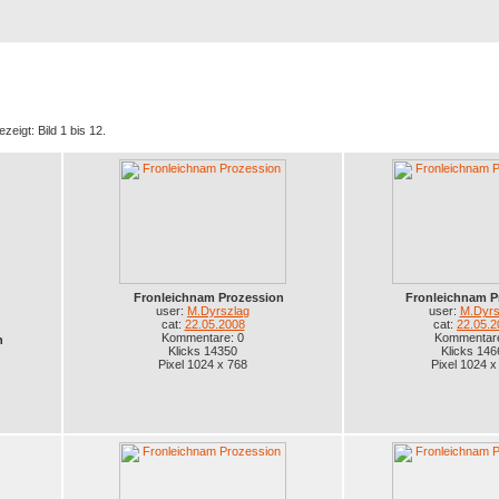
Registrierung
Suche
Top Bilde
zeigt: Bild 1 bis 12.
Fronleichnam Prozession
Fronleichnam P
user:
M.Dyrszlag
user:
M.Dyrs
cat:
22.05.2008
cat:
22.05.2
Kommentare: 0
Kommentare
n
Klicks 14350
Klicks 146
Pixel 1024 x 768
Pixel 1024 x