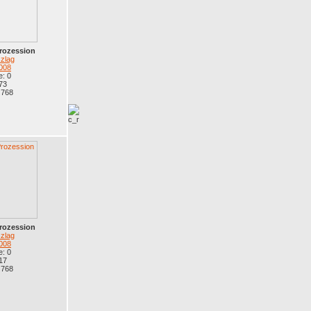
rozession
zlag
008
: 0
73
 768
rozession
zlag
008
: 0
17
 768