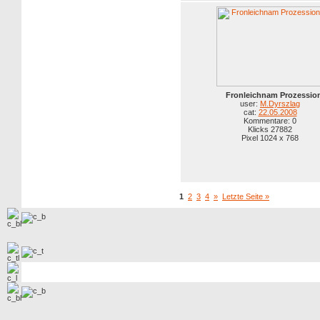
Fronleichnam Prozessio
user:
M.Dyrszlag
cat:
22.05.2008
Kommentare: 0
Klicks 27882
Pixel 1024 x 768
1
2
3
4
»
Letzte Seite »