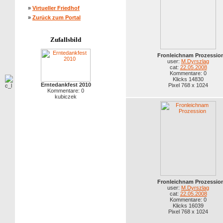
»
Virtueller Friedhof
»
Zurück zum Portal
Zufallsbild
Fronleichnam Prozessio
user:
M.Dyrszlag
cat:
22.05.2008
Kommentare: 0
Klicks 14830
Erntedankfest 2010
Pixel 768 x 1024
Kommentare: 0
kubiczek
Fronleichnam Prozessio
user:
M.Dyrszlag
cat:
22.05.2008
Kommentare: 0
Klicks 16039
Pixel 768 x 1024